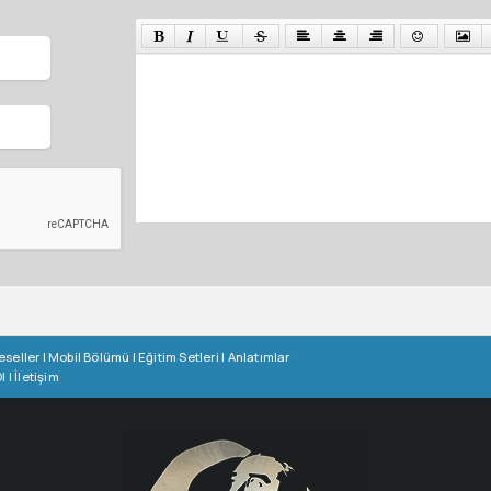
eseller
|
Mobil Bölümü
|
Eğitim Setleri
|
Anlatımlar
l
|
İletişim