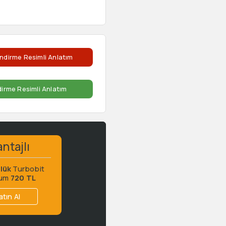
ndirme Resimli Anlatım
dirme Resimli Anlatım
ntajlı
lük
Turbobit
ium
720 TL
atın Al