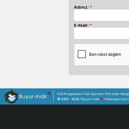
Adınız:
*
E-Mail:
*
Full Programlar
|
Full Oyunlar
|
Film indir
|
Belg
© 2013 - 2025
|
Buyur-indir
❤
|
Sitemap
|
Üye O