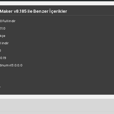
Maker v8.185 ile Benzer İçerikler
Full indir
11.0
rkçe
 indir
0
10.19
inum v13.0.0.0
r