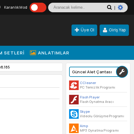
Karanlık Mod
|
Üye Ol
Giriş Yap
M SETLERI
ANLATIMLAR
v8.185
Güncel Alet Çantası
CCleaner
PC Temizlik Programı
Flash Player
Flash Oynatma Aracı
Skype
Videolu Görüşme Programı
Aimp
MP3 Oynatma Programı