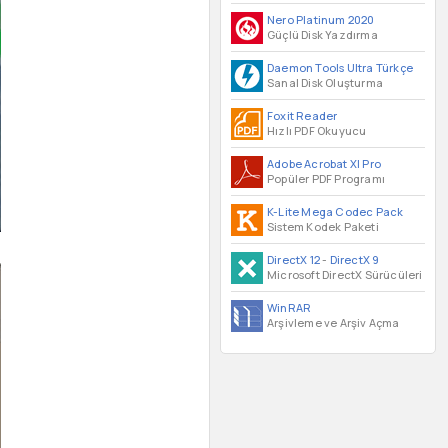
Nero Platinum 2020
Güçlü Disk Yazdırma
Daemon Tools Ultra Türkçe
Sanal Disk Oluşturma
Foxit Reader
Hızlı PDF Okuyucu
Adobe Acrobat XI Pro
Popüler PDF Programı
K-Lite Mega Codec Pack
Sistem Kodek Paketi
DirectX 12
-
DirectX 9
Microsoft DirectX Sürücüleri
WinRAR
Arşivleme ve Arşiv Açma