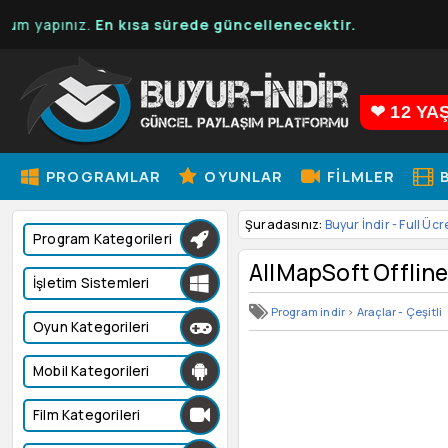
pınız.
En kısa sürede güncellenecektir.
❤ 12 YA
PROGRAMLAR
OYUNLAR
FILMLER
B
Şuradasınız:
Buyur İndir - Full Ücr
Program Kategorileri
AllMapSoft Offlin
İşletim Sistemleri
Program indir
>
Araçlar - Çeşitli
Oyun Kategorileri
Mobil Kategorileri
Film Kategorileri