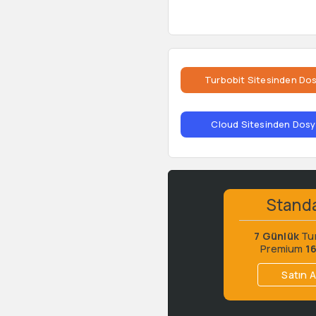
Turbobit Sitesinden Dos
Cloud Sitesinden Dosya
Stand
7 Günlük
Tu
Premium
1
Satın A