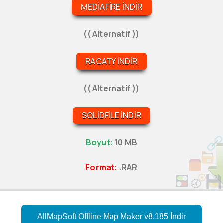
MEDIAFIRE İNDIR
(( Alternatif ))
RACATY İNDIR
(( Alternatif ))
SOLIDFILE İNDIR
Boyut:
10 MB
Format:
.RAR
AllMapSoft Offline Map Maker v8.185 İndir