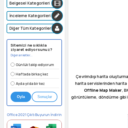
Belgesel Kategorileri
İnceleme Kategorileri
Diğer Tüm Kategoriler
Sitemizi ne sıklıkla
ziyaret ediyorsunuz?
Diğer anketler...
Günlük takip ediyorum
Haftada birkaç kez
Çevrimdışı harita oluşturma
harita servislerinden harita 
Ayda yılda bir kez
Offline Map Maker
, B
görüntüleme, döndürme gibi bi
Oyla
Sonuçlar
Office 2021 Çıktı Buyurun İndirin