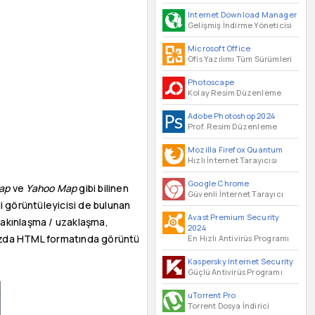
Internet Download Manager
Gelişmiş İndirme Yöneticisi
Microsoft Office
Ofis Yazılımı Tüm Sürümleri
Photoscape
Kolay Resim Düzenleme
Adobe Photoshop 2024
Prof. Resim Düzenleme
Mozilla Firefox Quantum
Hızlı İnternet Tarayıcısı
Google Chrome
ap
ve
Yahoo Map
gibi bilinen
Güvenli İnternet Tarayıcı
ili görüntüleyicisi de bulunan
Avast Premium Security
 yakınlaşma / uzaklaşma,
2024
ınızda HTML formatında görüntü
En Hızlı Antivirüs Programı
Kaspersky Internet Security
Güçlü Antivirüs Programı
uTorrent Pro
Torrent Dosya İndirici