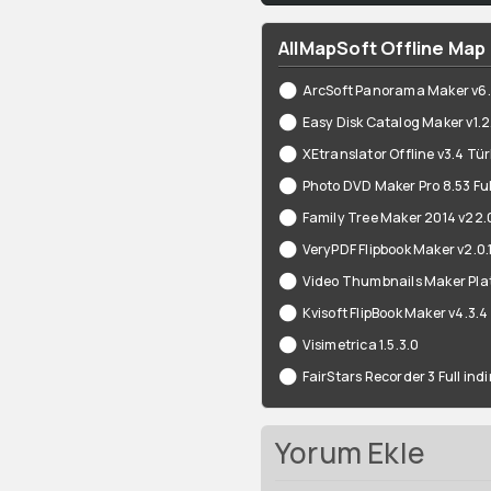
AllMapSoft Offline Map 
ArcSoft Panorama Maker v6.0 
Easy Disk Catalog Maker v1.2.
XEtranslator Offline v3.4 Tü
Photo DVD Maker Pro 8.53 Full
Family Tree Maker 2014 v22.
VeryPDF Flipbook Maker v2.0.
Video Thumbnails Maker Plat
Kvisoft FlipBook Maker v4.3.4
Visimetrica 1.5.3.0
FairStars Recorder 3 Full indi
Yorum Ekle