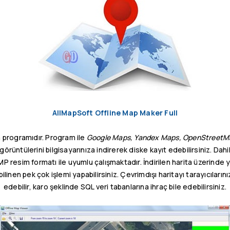
AllMapSoft Offline Map Maker Full
 programıdır. Program ile
Google Maps, Yandex Maps, OpenStreetM
görüntülerini bilgisayarınıza indirerek diske kayıt edebilirsiniz. Dah
MP resim formatı ile uyumlu çalışmaktadır. İndirilen harita üzerinde
linen pek çok işlemi yapabilirsiniz. Çevrimdışı haritayı tarayıcılar
edebilir, karo şeklinde SQL veri tabanlarına ihraç bile edebilirsiniz.