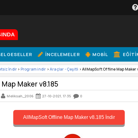
ŞINDA
ELGESELLER
İNCELEMELER
MOBIL
EĞITI
etsiz İndir
>
Program indir
>
Araçlar - Çeşitli
> AllMapSoft Offline Map Maker 
e Map Maker v8.185
Meliksah_2006
27-10-2021, 17:35
0
AllMapSoft Offline Map Maker v8.185 İndir