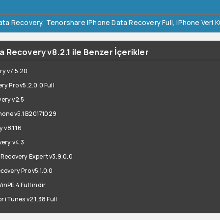
ata Recovery
,
Tenorshare iPhone Data Recovery Full
,
iPhone Veri K
Recovery v8.2.1 ile Benzer İçerikler
y v7.5.20
 Pro v5.2.0.0 Full
ery v2.5
hone v5.1 B20171029
 v8.1.16
ery v4.3
Recovery Expert v3.9.0.0
overy Pro v5.1.0.0
nPE 4 Full indir
 iTunes v2.1.38 Full