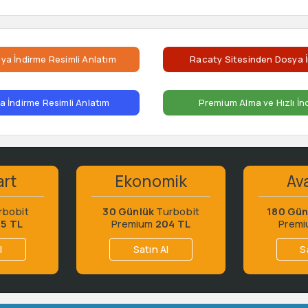
ya İndirme Resimli Anlatım
Racaty Sitesinden Dosya İ
 İndirme Resimli Anlatım
Premium Alma ve Hızlı İn
art
Ekonomik
Ava
rbobit
30 Günlük
Turbobit
180 Gün
65 TL
Premium
204 TL
Prem
l
Satın Al
S