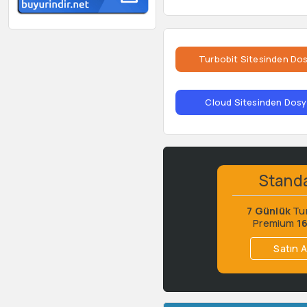
Turbobit Sitesinden Dos
Cloud Sitesinden Dosya
Stand
7 Günlük
Tu
Premium
1
Satın A