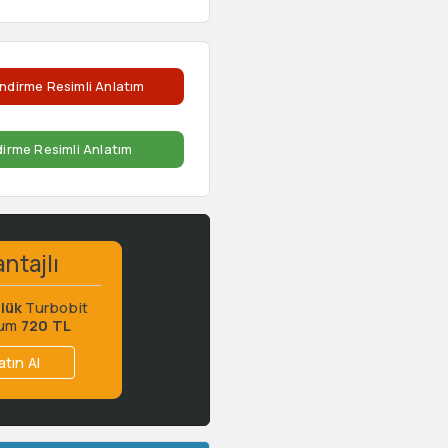
ndirme Resimli Anlatım
dirme Resimli Anlatım
ntajlı
lük
Turbobit
ium
720 TL
atın Al