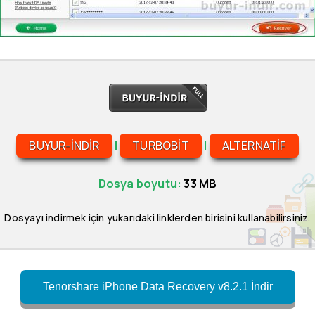
BUYUR-INDIR
|
TURBOBIT
|
ALTERNATIF
Dosya boyutu:
33 MB
Dosyayı indirmek için yukarıdaki linklerden birisini kullanabilirsiniz.
Tenorshare iPhone Data Recovery v8.2.1 İndir