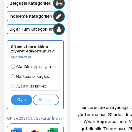
Belgesel Kategorileri
İnceleme Kategorileri
Diğer Tüm Kategoriler
Sitemizi ne sıklıkla
ziyaret ediyorsunuz?
Diğer anketler...
Günlük takip ediyorum
Haftada birkaç kez
Ayda yılda bir kez
Oyla
Sonuçlar
İsminden de anlayacağını
yöntemi sunar. 20 adet dosya
Office 2021 Çıktı Buyurun İndirin
WhatsApp mesajlarını, Vibe
getirilebilir. Tenorshare i