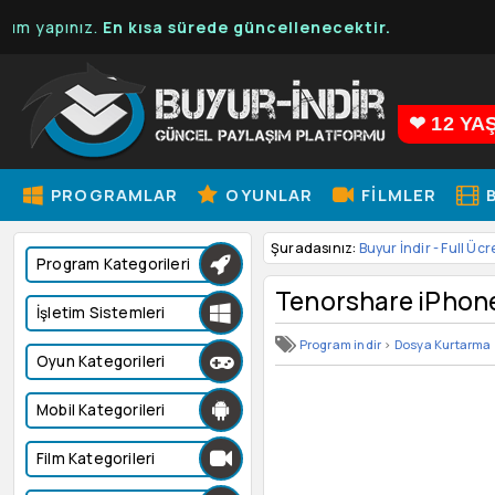
pınız.
En kısa sürede güncellenecektir.
❤ 12 YA
PROGRAMLAR
OYUNLAR
FILMLER
B
Şuradasınız:
Buyur İndir - Full Ücr
Program Kategorileri
Tenorshare iPhone
İşletim Sistemleri
Program indir
>
Dosya Kurtarma
Oyun Kategorileri
Mobil Kategorileri
Film Kategorileri