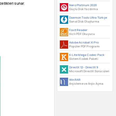
llikleri sunar.
Nero Platinum 2020
Güçlü Disk Yazdırma
Daemon Tools Ultra Türkçe
Sanal Disk Oluşturma
Foxit Reader
Hızlı PDF Okuyucu
Adobe Acrobat XI Pro
Popüler PDF Programı
K-Lite Mega Codec Pack
Sistem Kodek Paketi
DirectX 12
-
DirectX 9
Microsoft DirectX Sürücüleri
WinRAR
Arşivleme ve Arşiv Açma