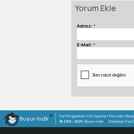
Yorum Ekle
Adınız:
*
E-Mail:
*
Full Programlar
|
Full Oyunlar
|
Film indir
|
Belg
© 2013 - 2025
|
Buyur-indir
❤
|
Sitemap
|
Üye O