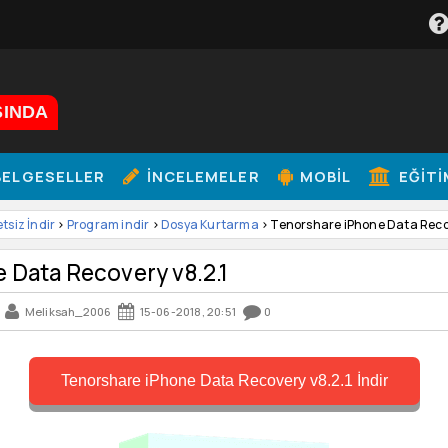
ŞINDA
ELGESELLER
İNCELEMELER
MOBIL
EĞITI
etsiz İndir
>
Program indir
>
Dosya Kurtarma
> Tenorshare iPhone Data Recov
 Data Recovery v8.2.1
Meliksah_2006
15-06-2018, 20:51
0
Tenorshare iPhone Data Recovery v8.2.1 İndir