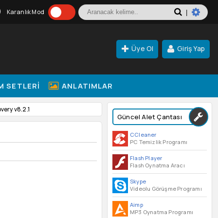
Karanlık Mod
|
Üye Ol
Giriş Yap
M SETLERI
ANLATIMLAR
ery v8.2.1
Güncel Alet Çantası
CCleaner
PC Temizlik Programı
Flash Player
Flash Oynatma Aracı
Skype
Videolu Görüşme Programı
Aimp
MP3 Oynatma Programı