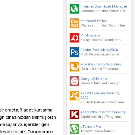
Internet Download Manager
Gelişmiş İndirme Yöneticisi
Microsoft Office
Ofis Yazılımı Tüm Sürümleri
Photoscape
Kolay Resim Düzenleme
Adobe Photoshop 2024
Prof. Resim Düzenleme
Mozilla Firefox Quantum
Hızlı İnternet Tarayıcısı
Google Chrome
Güvenli İnternet Tarayıcı
Avast Premium Security
2024
En Hızlı Antivirüs Programı
bir araçtır. 3 adet kurtarma
Kaspersky Internet Security
Güçlü Antivirüs Programı
in cihazınızdan silinmiş olan
mesajlar vb. içerikler geri
uTorrent Pro
Torrent Dosya İndirici
leyebilirsiniz.
Tenorshare