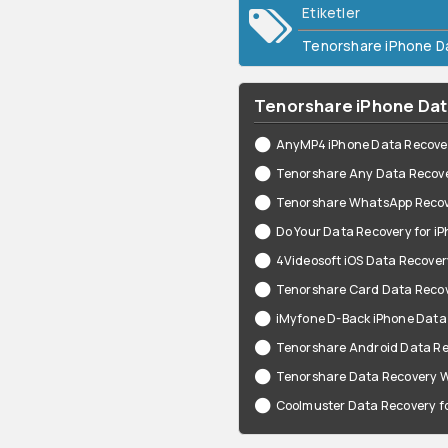
Etiketler
Tenorshare iPhone D
Tenorshare iPhone Data 
AnyMP4 iPhone Data Recover
Tenorshare Any Data Recovery
Tenorshare WhatsApp Recov
Do Your Data Recovery for iP
4Videosoft iOS Data Recovery
Tenorshare Card Data Recov
iMyfone D-Back iPhone Data 
Tenorshare Android Data Rec
Tenorshare Data Recovery Wi
Coolmuster Data Recovery for