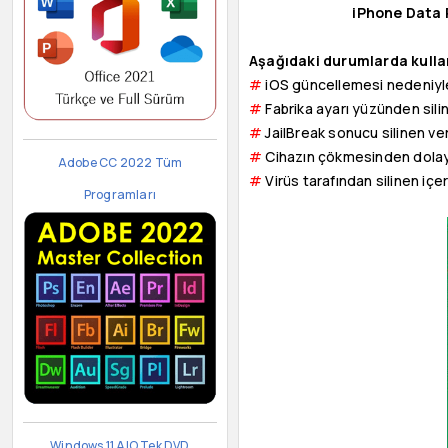
iPhone Data
Aşağıdaki durumlarda kullan
#
iOS güncellemesi nedeniyle 
#
Fabrika ayarı yüzünden silin
#
JailBreak sonucu silinen ver
#
Cihazın çökmesinden dolayı 
Adobe CC 2022 Tüm
#
Virüs tarafından silinen içeri
Programları
Windows 11 AIO Tek DVD