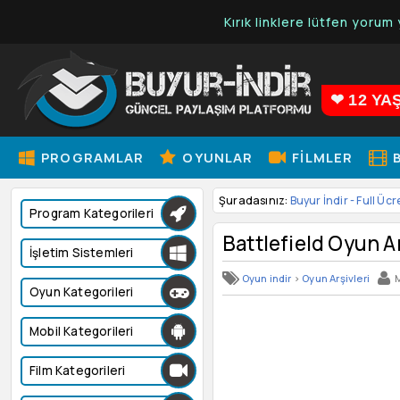
Kırık linklere lütfen yorum yapınız.
En
❤ 12 YA
PROGRAMLAR
OYUNLAR
FILMLER
B
Şuradasınız:
Buyur İndir - Full Ücr
Program Kategorileri
Battlefield Oyun A
İşletim Sistemleri
Oyun indir
>
Oyun Arşivleri
Oyun Kategorileri
Mobil Kategorileri
Film Kategorileri