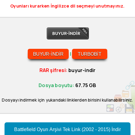
Oyunları kurarken İngilizce dil seçmeyi unutmayınız.
BUYUR-INDIR
|
TURBOBIT
RAR şifresi:
buyur-indir
Dosya boyutu:
67.75 GB
Dosyayı indirmek için yukarıdaki linklerden birisini kullanabilirsiniz.
Battlefield Oyun Arşivi Tek Link (2002 - 2015) İndir