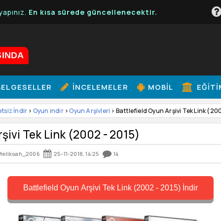
 kısa sürede güncellenecektir.
ŞINDA
ELGESELLER
İNCELEMELER
MOBIL
EĞITI
etsiz İndir
>
Oyun indir
>
Oyun Arşivleri
> Battlefield Oyun Arşivi Tek Link (20
rşivi Tek Link (2002 - 2015)
Meliksah_2006
25-11-2018, 14:25
14
Battlefield Oyun Arşivi Tek Link (2002 - 2015) İndir