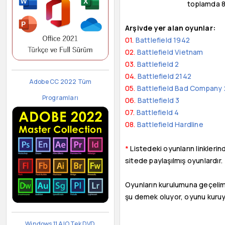
toplamda 8 
Arşivde yer alan oyunlar:
01.
Battlefield 1942
02.
Battlefield Vietnam
03.
Battlefield 2
04.
Battlefield 2142
Adobe CC 2022 Tüm
05.
Battlefield Bad Company 
Programları
06.
Battlefield 3
07.
Battlefield 4
08.
Battlefield Hardline
*
Listedeki oyunların linklerin
sitede paylaşılmış oyunlardır.
Oyunların kurulumuna geçelim.
şu demek oluyor, oyunu kuruy
Windows 11 AIO Tek DVD