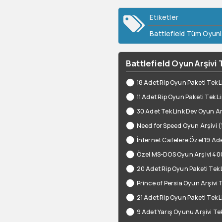
Etiketler
Battlefield Tüm Oyunl
Battlefield Oyun Arşivi 
18 Adet Rip Oyun Paketi Tek L
11 Adet Rip Oyun Paketi Tek L
30 Adet Tek Link Dev Oyun Ar
Need for Speed Oyun Arşivi (
İnternet Cafelere Özel 19 Ade
Özel MS-DOS Oyun Arşivi 40
20 Adet Rip Oyun Paketi Tek 
Prince of Persia Oyun Arşivi 
21 Adet Rip Oyun Paketi Tek L
9 Adet Yarış Oyunu Arşivi Tek