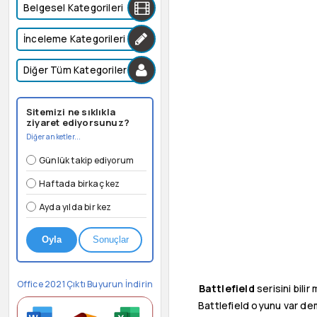
Belgesel Kategorileri
İnceleme Kategorileri
Diğer Tüm Kategoriler
Sitemizi ne sıklıkla
ziyaret ediyorsunuz?
Diğer anketler...
Günlük takip ediyorum
Haftada birkaç kez
Ayda yılda bir kez
Oyla
Sonuçlar
Office 2021 Çıktı Buyurun İndirin
Battlefield
serisini bilir
Battlefield oyunu var dem