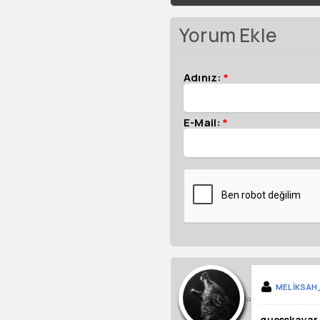
Yorum Ekle
Adınız:
*
E-Mail:
*
MELIKSAH
Cevapla