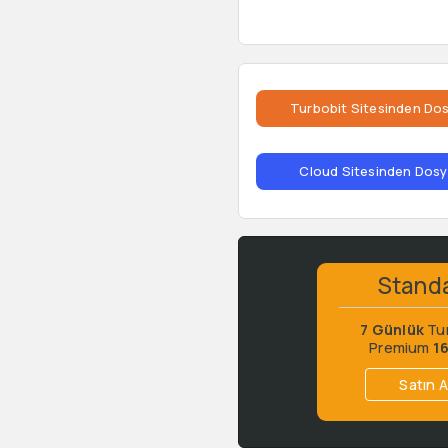
Turbobit Sitesinden Dos
Cloud Sitesinden Dosya
Stand
7 Günlük
Tu
Premium
1
Satın A