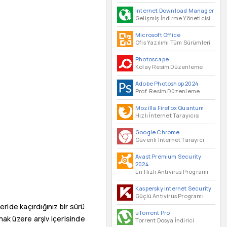
Internet Download Manager
Gelişmiş İndirme Yöneticisi
Microsoft Office
Ofis Yazılımı Tüm Sürümleri
Photoscape
Kolay Resim Düzenleme
Adobe Photoshop 2024
Prof. Resim Düzenleme
Mozilla Firefox Quantum
Hızlı İnternet Tarayıcısı
Google Chrome
Güvenli İnternet Tarayıcı
Avast Premium Security
2024
En Hızlı Antivirüs Programı
Kaspersky Internet Security
Güçlü Antivirüs Programı
eride kaçırdığınız bir sürü
uTorrent Pro
mak üzere arşiv içerisinde
Torrent Dosya İndirici