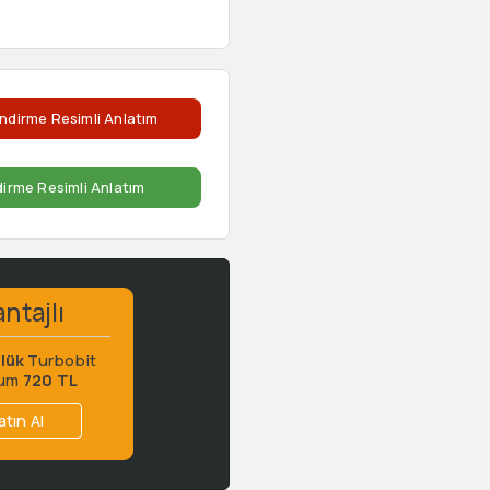
ndirme Resimli Anlatım
dirme Resimli Anlatım
ntajlı
lük
Turbobit
ium
720 TL
atın Al