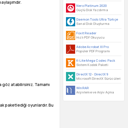
paylaşımdır.
Nero Platinum 2020
Güçlü Disk Yazdırma
Daemon Tools Ultra Türkçe
Sanal Disk Oluşturma
Foxit Reader
Hızlı PDF Okuyucu
Adobe Acrobat XI Pro
Popüler PDF Programı
K-Lite Mega Codec Pack
Sistem Kodek Paketi
DirectX 12
-
DirectX 9
Microsoft DirectX Sürücüleri
a göz atabilirsiniz. Tamamı
WinRAR
Arşivleme ve Arşiv Açma
k paketlediği oyunlardır. Bu