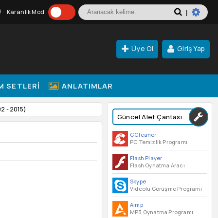
Karanlık Mod
|
Üye Ol
Giriş Yap
M SETLERI
ANLATIMLAR
02 - 2015)
Güncel Alet Çantası
CCleaner
PC Temizlik Programı
Flash Player
Flash Oynatma Aracı
Skype
Videolu Görüşme Programı
Aimp
MP3 Oynatma Programı