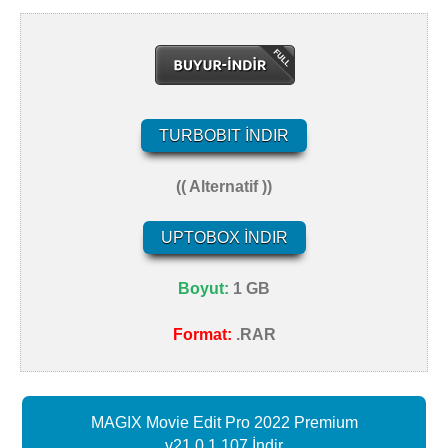
TURBOBIT İNDIR
(( Alternatif ))
UPTOBOX İNDIR
Boyut:
1 GB
Format:
.RAR
MAGIX Movie Edit Pro 2022 Premium
v21.0.1.107 İndir