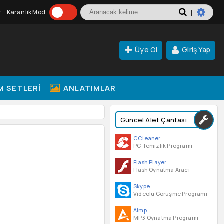
Karanlık Mod
|
Üye Ol
Giriş Yap
M SETLERI
ANLATIMLAR
Güncel Alet Çantası
CCleaner
PC Temizlik Programı
Flash Player
Flash Oynatma Aracı
Skype
Videolu Görüşme Programı
Aimp
MP3 Oynatma Programı