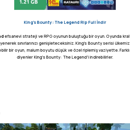
King's Bounty: The Legend Rip Full İndir
nd
efsanevi strateji ve RPG oyunun buluştuğu bir oyun. Oyunda krallıkl
 yenerek sınırlarınızı genişleteceksiniz. King's Bounty serisi ülkemi
ilir bir oyun, malum boyutu düşük ve özel riplemiş vaziyette. Fark
diyenler King's Bounty: The Legend'i indirebilirler.
ı