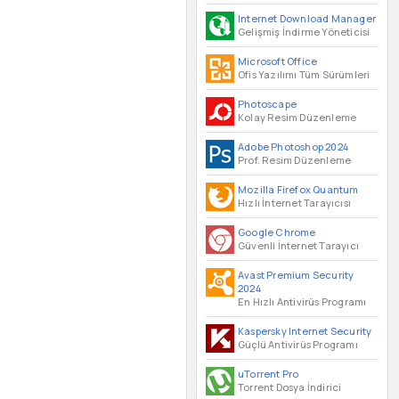
Internet Download Manager
Gelişmiş İndirme Yöneticisi
Microsoft Office
Ofis Yazılımı Tüm Sürümleri
Photoscape
Kolay Resim Düzenleme
Adobe Photoshop 2024
Prof. Resim Düzenleme
Mozilla Firefox Quantum
Hızlı İnternet Tarayıcısı
Google Chrome
Güvenli İnternet Tarayıcı
Avast Premium Security
2024
En Hızlı Antivirüs Programı
Kaspersky Internet Security
Güçlü Antivirüs Programı
uTorrent Pro
Torrent Dosya İndirici