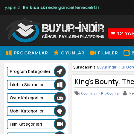
En kısa sürede güncellenecektir.
❤ 12 YA
PROGRAMLAR
OYUNLAR
FILMLER
B
Şuradasınız:
Buyur İndir - Full Ücr
Program Kategorileri
King's Bounty: Th
İşletim Sistemleri
Oyun indir
>
Rip Oyunlar
Me
Oyun Kategorileri
Mobil Kategorileri
Film Kategorileri