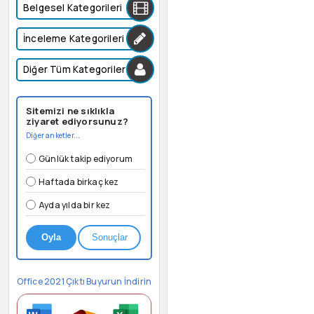
Belgesel Kategorileri
İnceleme Kategorileri
Diğer Tüm Kategoriler
Sitemizi ne sıklıkla
ziyaret ediyorsunuz?
Diğer anketler...
Günlük takip ediyorum
Haftada birkaç kez
Ayda yılda bir kez
Oyla
Sonuçlar
Office 2021 Çıktı Buyurun İndirin