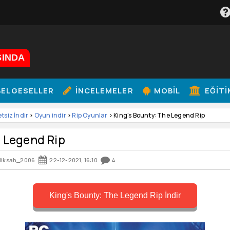
ŞINDA
ELGESELLER
İNCELEMELER
MOBIL
EĞITI
etsiz İndir
>
Oyun indir
>
Rip Oyunlar
> King's Bounty: The Legend Rip
e Legend Rip
liksah_2006
22-12-2021, 16:10
4
King's Bounty: The Legend Rip İndir