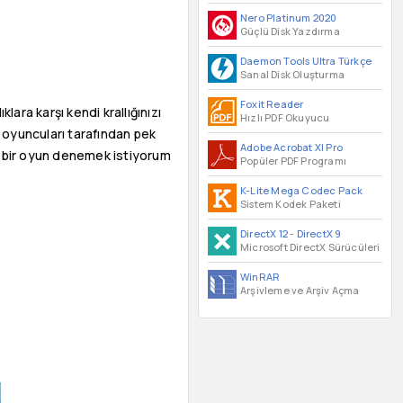
Nero Platinum 2020
Güçlü Disk Yazdırma
Daemon Tools Ultra Türkçe
Sanal Disk Oluşturma
Foxit Reader
ara karşı kendi krallığınızı
Hızlı PDF Okuyucu
z oyuncuları tarafından pek
Adobe Acrobat XI Pro
lı bir oyun denemek istiyorum
Popüler PDF Programı
K-Lite Mega Codec Pack
Sistem Kodek Paketi
DirectX 12
-
DirectX 9
Microsoft DirectX Sürücüleri
WinRAR
Arşivleme ve Arşiv Açma