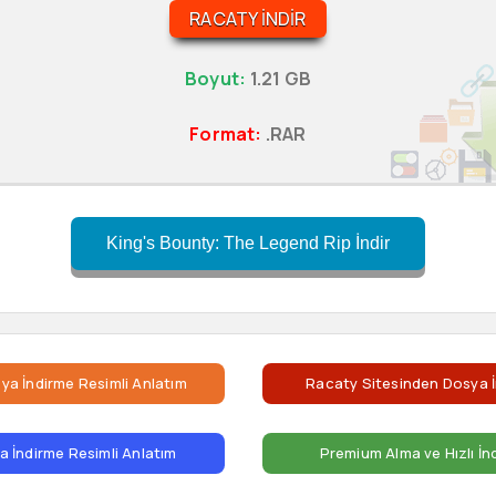
RACATY İNDIR
Boyut:
1.21 GB
Format:
.RAR
King's Bounty: The Legend Rip İndir
ya İndirme Resimli Anlatım
Racaty Sitesinden Dosya İ
 İndirme Resimli Anlatım
Premium Alma ve Hızlı İn