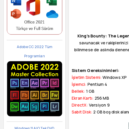
King's Bounty: The Lege
savunacak ve rakiplerinizi
Adobe CC 2022 Tüm
bilinmese de aslında deneneb
Programları
Sistem Gereksinimleri:
İşletim Sistemi:
Windows XP
İşlemci:
Pentium 4
Bellek:
1 GB
Ekran Kartı:
256 MB
DirectX:
Versiyon 9
Sabit Disk:
2 GB boş disk alan
Windows 11 AIO Tek DVD