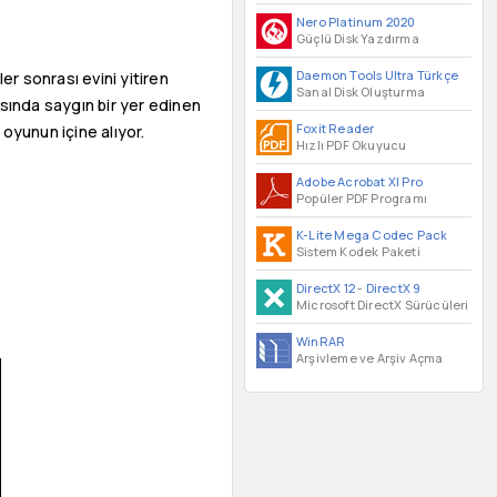
Nero Platinum 2020
Güçlü Disk Yazdırma
Daemon Tools Ultra Türkçe
er sonrası evini yitiren
Sanal Disk Oluşturma
asında saygın bir yer edinen
Foxit Reader
 oyunun içine alıyor.
Hızlı PDF Okuyucu
Adobe Acrobat XI Pro
Popüler PDF Programı
K-Lite Mega Codec Pack
Sistem Kodek Paketi
DirectX 12
-
DirectX 9
Microsoft DirectX Sürücüleri
WinRAR
Arşivleme ve Arşiv Açma