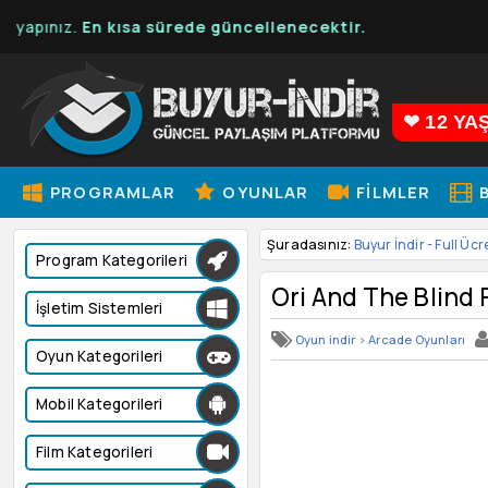
 kısa sürede güncellenecektir.
❤ 12 YA
PROGRAMLAR
OYUNLAR
FILMLER
B
Şuradasınız:
Buyur İndir - Full Ücr
Program Kategorileri
Ori And The Blind 
İşletim Sistemleri
Oyun indir
>
Arcade Oyunları
Oyun Kategorileri
Mobil Kategorileri
Film Kategorileri