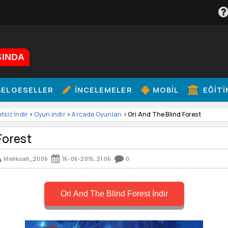
ŞINDA
ELGESELLER
İNCELEMELER
MOBIL
EĞITI
etsiz İndir
>
Oyun indir
>
Arcade Oyunları
> Ori And The Blind Forest
Forest
Meliksah_2006
16-06-2015, 21:06
0
Ori And The Blind Forest İndir