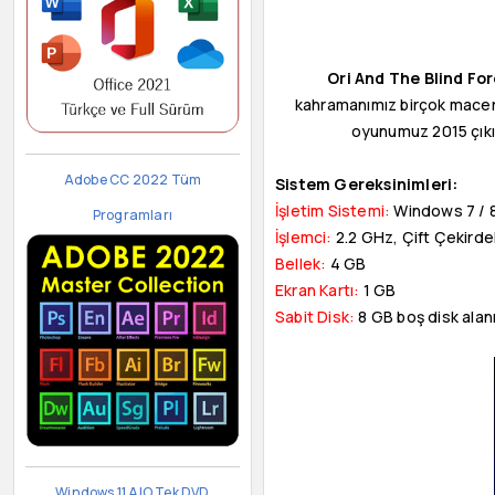
Ori And The Blind Fo
kahramanımız birçok maceray
oyunumuz 2015 çıkışl
Adobe CC 2022 Tüm
Sistem Gereksinimleri:
İşletim Sistemi:
Windows 7 / 8 
Programları
İşlemci:
2.2 GHz, Çift Çekirdek
Bellek:
4 GB
Ekran Kartı:
1 GB
Sabit Disk:
8 GB boş disk alan
Windows 11 AIO Tek DVD