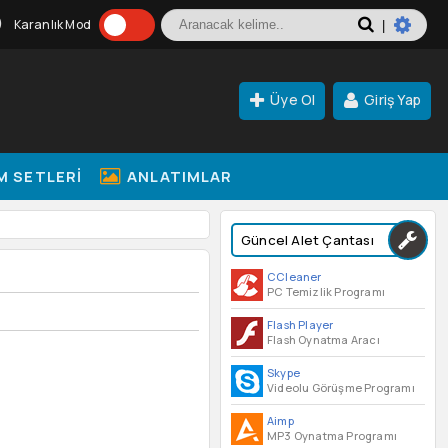
Karanlık Mod
|
Üye Ol
Giriş Yap
M SETLERI
ANLATIMLAR
Güncel Alet Çantası
CCleaner
PC Temizlik Programı
Flash Player
Flash Oynatma Aracı
Skype
Videolu Görüşme Programı
Aimp
MP3 Oynatma Programı