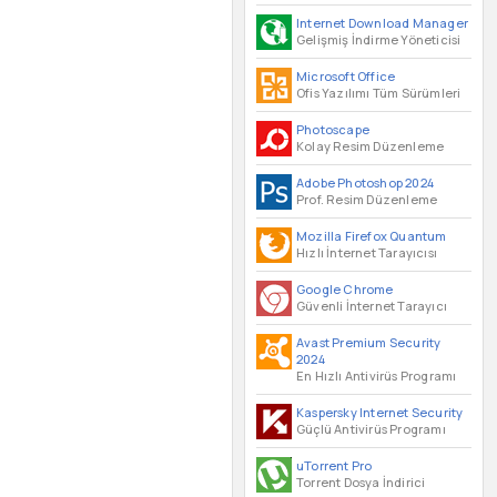
Internet Download Manager
Gelişmiş İndirme Yöneticisi
Microsoft Office
Ofis Yazılımı Tüm Sürümleri
Photoscape
Kolay Resim Düzenleme
Adobe Photoshop 2024
Prof. Resim Düzenleme
Mozilla Firefox Quantum
Hızlı İnternet Tarayıcısı
Google Chrome
Güvenli İnternet Tarayıcı
Avast Premium Security
2024
En Hızlı Antivirüs Programı
Kaspersky Internet Security
Güçlü Antivirüs Programı
uTorrent Pro
Torrent Dosya İndirici