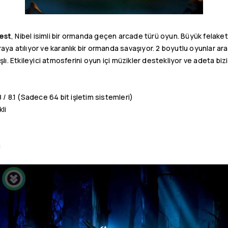
rest
, Nibel isimli bir ormanda geçen arcade türü oyun. Büyük felaketl
a atılıyor ve karanlık bir ormanda savaşıyor. 2 boyutlu oyunlar ar
ı. Etkileyici atmosferini oyun içi müzikler destekliyor ve adeta bizi
/ 8.1 (Sadece 64 bit işletim sistemleri)
li
ı