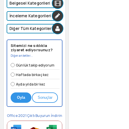
Belgesel Kategorileri
İnceleme Kategorileri
Diğer Tüm Kategoriler
Sitemizi ne sıklıkla
ziyaret ediyorsunuz?
Diğer anketler...
Günlük takip ediyorum
Haftada birkaç kez
Ayda yılda bir kez
Oyla
Sonuçlar
Office 2021 Çıktı Buyurun İndirin