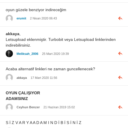
oyun güzele benziyor indireceğim
erumit
2 Nisan 2020 06:43
akkaya
,
Letsupload eklenmiştir. Turbobit veya Letsupload linklerinden
indirebilirsiniz.
Meliksah_2006
25 Mart 2020 19:39
Acaba alternatif linkleri ne zaman guncellenecek?
akkaya
17 Mart 2020 11:56
OYUN ÇALIŞIYOR
ADAMSINIZ
Ceyhun Benzer
21 Haziran 2019 15:02
S İ Z V A R Y A A D A M I N D İ B İ S İ N İ Z