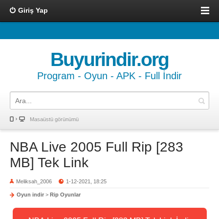
Giriş Yap
Buyurindir.org
Program - Oyun - APK - Full İndir
Masaüstü görünümü
NBA Live 2005 Full Rip [283
MB] Tek Link
Meliksah_2006
1-12-2021, 18:25
Oyun indir
>
Rip Oyunlar