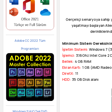
Gerçekçi senaryoya sahip 
yaşatmayı başlayan Alie
derinliklerin
Adobe CC 2022 Tüm
Minimum Sistem Gereksinim
Programları
İşletim Sistemi:
Windows 7 (3
İşlemci:
3.16Ghz Intel Core 2
Bellek:
4 GB RAM
Ekran Kartı:
1 GB (AMD Radeo
DiretX:
11
HDD:
35 GB Disk alanı
Windows 11 AIO Tek DVD