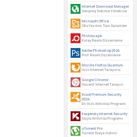
Internet Download Manager
Gelişmiş İndirme Yöneticisi
Microsoft Office
Ofis Yazılımı Tüm Sürümleri
Photoscape
Kolay Resim Düzenleme
Adobe Photoshop 2024
Prof. Resim Düzenleme
Mozilla Firefox Quantum
Hızlı İnternet Tarayıcısı
Google Chrome
Güvenli İnternet Tarayıcı
Avast Premium Security
2024
En Hızlı Antivirüs Programı
Kaspersky Internet Security
Güçlü Antivirüs Programı
uTorrent Pro
Torrent Dosya İndirici