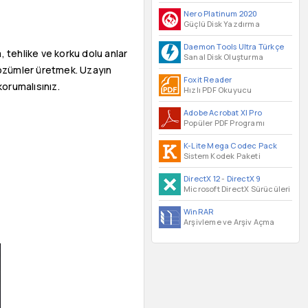
Nero Platinum 2020
Güçlü Disk Yazdırma
Daemon Tools Ultra Türkçe
, tehlike ve korku dolu anlar
Sanal Disk Oluşturma
çözümler üretmek. Uzayın
Foxit Reader
korumalısınız.
Hızlı PDF Okuyucu
Adobe Acrobat XI Pro
Popüler PDF Programı
K-Lite Mega Codec Pack
Sistem Kodek Paketi
DirectX 12
-
DirectX 9
Microsoft DirectX Sürücüleri
WinRAR
Arşivleme ve Arşiv Açma