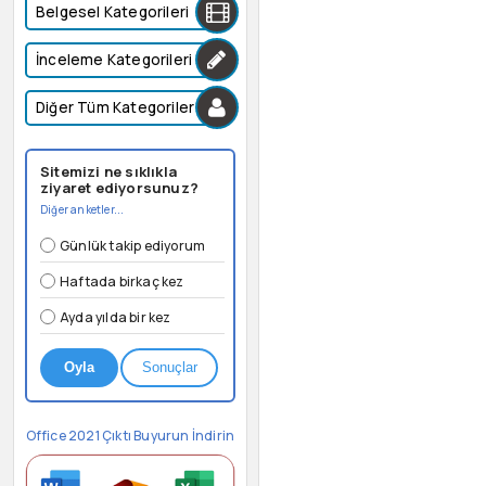
Belgesel Kategorileri
İnceleme Kategorileri
Diğer Tüm Kategoriler
Sitemizi ne sıklıkla
ziyaret ediyorsunuz?
Diğer anketler...
Günlük takip ediyorum
Haftada birkaç kez
Ayda yılda bir kez
Oyla
Sonuçlar
Office 2021 Çıktı Buyurun İndirin