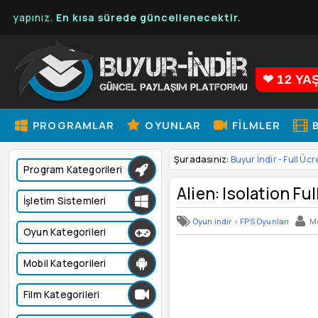
ız.
En kısa sürede güncellenecektir.
❤ 12 YA
PROGRAMLAR
OYUNLAR
FILMLER
B
Şuradasınız:
Buyur İndir - Full Ücr
Program Kategorileri
Alien: Isolation Fu
İşletim Sistemleri
Oyun indir
>
FPS Oyunları
M
Oyun Kategorileri
Mobil Kategorileri
Film Kategorileri