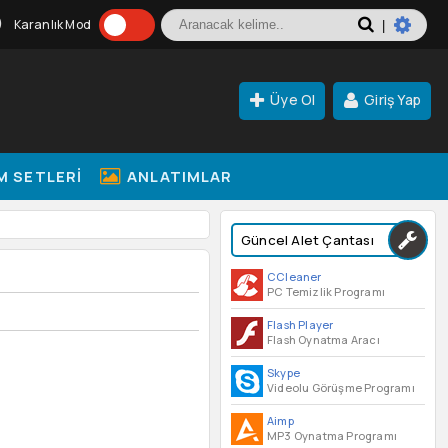
Karanlık Mod
|
Üye Ol
Giriş Yap
M SETLERI
ANLATIMLAR
Güncel Alet Çantası
CCleaner
PC Temizlik Programı
Flash Player
Flash Oynatma Aracı
Skype
Videolu Görüşme Programı
Aimp
MP3 Oynatma Programı