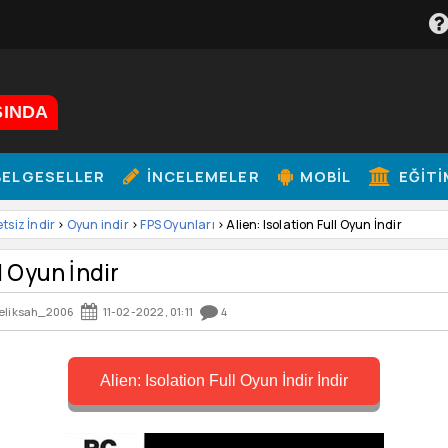
ŞINDA
ELGESELLER
İNCELEMELER
MOBIL
EĞITI
etsiz İndir
>
Oyun indir
>
FPS Oyunları
> Alien: Isolation Full Oyun İndir
ll Oyun İndir
eliksah_2006
11-02-2022, 01:11
4
Alien: Isolation Full Oyun İndir İndir