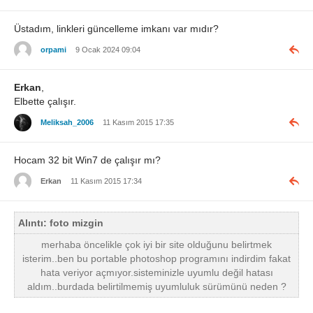
Üstadım, linkleri güncelleme imkanı var mıdır?
orpami
9 Ocak 2024 09:04
Erkan
,
Elbette çalışır.
Meliksah_2006
11 Kasım 2015 17:35
Hocam 32 bit Win7 de çalışır mı?
Erkan
11 Kasım 2015 17:34
Alıntı: foto mizgin
merhaba öncelikle çok iyi bir site olduğunu belirtmek
isterim..ben bu portable photoshop programını indirdim fakat
hata veriyor açmıyor.sisteminizle uyumlu değil hatası
aldım..burdada belirtilmemiş uyumluluk sürümünü neden ?