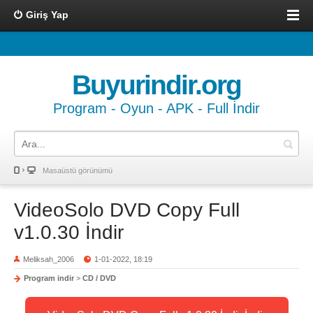
Giriş Yap
Buyurindir.org
Program - Oyun - APK - Full İndir
Masaüstü görünümü
VideoSolo DVD Copy Full
v1.0.30 İndir
Meliksah_2006
1-01-2022, 18:19
Program indir
>
CD / DVD