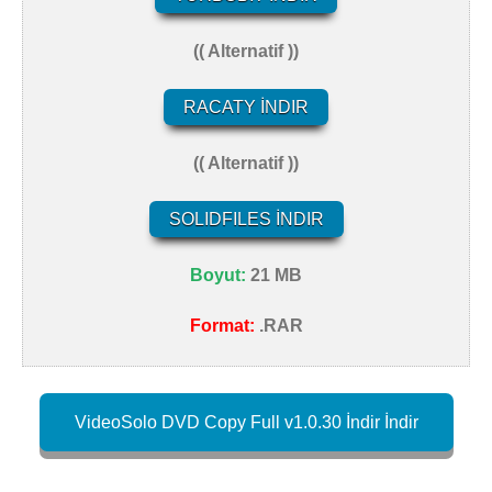
(( Alternatif ))
RACATY İNDIR
(( Alternatif ))
SOLIDFILES İNDIR
Boyut:
21 MB
Format:
.RAR
VideoSolo DVD Copy Full v1.0.30 İndir İndir