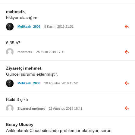
mehmetk
,
Ekliyor olacağım.
Meliksah_2006
9 Kasım 2019 21:01
6.35 b7
mehmetk
25 Ekim 2019 17:11
Ziyaretçi mehmet
,
Güncel sürümü eklenmiştir.
Meliksah_2006
30 Ağustos 2019 15:52
Build 3 çıktı
Ziyaretçi mehmet
29 Ağustos 2019 18:41
Ersoy Ulusoy
,
Anlık olarak Cloud sitesinde problemler olabiliyor, sorun