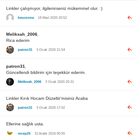
Linkler çalışmıyor, ilgilenirseniz mükemmel olur. :)
beuszona
18 Mart 2020 20:52
Meliksah_2006
,
Rica ederim
patron31
3 Ocak 2020 21:54
patron31
,
Güncellendi bildirim için teşekkür ederim.
Meliksah_2006
3 Ocak 2020 20:31
Linkler Kırık Hocam Düzeltir'misiniz Acaba
patron31
3 Ocak 2020 17:02
Ellerine sağlık usta.
recep25
31 Aralık 2019 00:55