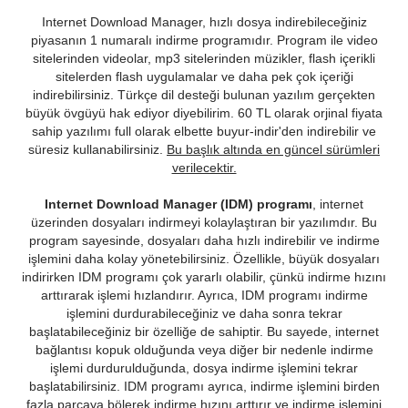
Internet Download Manager, hızlı dosya indirebileceğiniz
piyasanın 1 numaralı indirme programıdır. Program ile video
sitelerinden videolar, mp3 sitelerinden müzikler, flash içerikli
sitelerden flash uygulamalar ve daha pek çok içeriği
indirebilirsiniz. Türkçe dil desteği bulunan yazılım gerçekten
büyük övgüyü hak ediyor diyebilirim. 60 TL olarak orjinal fiyata
sahip yazılımı full olarak elbette buyur-indir'den indirebilir ve
süresiz kullanabilirsiniz.
Bu başlık altında en güncel sürümleri
verilecektir.
Internet Download Manager (IDM) programı
, internet
üzerinden dosyaları indirmeyi kolaylaştıran bir yazılımdır. Bu
program sayesinde, dosyaları daha hızlı indirebilir ve indirme
işlemini daha kolay yönetebilirsiniz. Özellikle, büyük dosyaları
indirirken IDM programı çok yararlı olabilir, çünkü indirme hızını
arttırarak işlemi hızlandırır. Ayrıca, IDM programı indirme
işlemini durdurabileceğiniz ve daha sonra tekrar
başlatabileceğiniz bir özelliğe de sahiptir. Bu sayede, internet
bağlantısı kopuk olduğunda veya diğer bir nedenle indirme
işlemi durdurulduğunda, dosya indirme işlemini tekrar
başlatabilirsiniz. IDM programı ayrıca, indirme işlemini birden
fazla parçaya bölerek indirme hızını arttırır ve indirme işlemini