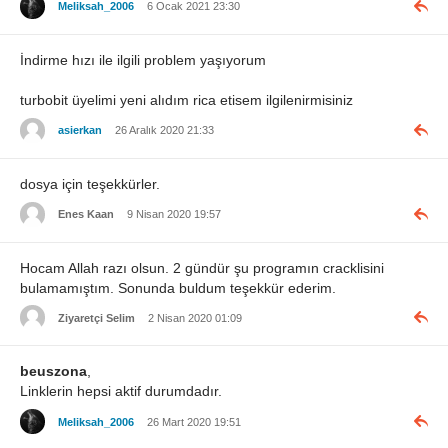
Meliksah_2006
6 Ocak 2021 23:30
İndirme hızı ile ilgili problem yaşıyorum
turbobit üyelimi yeni alıdım rica etisem ilgilenirmisiniz
asierkan
26 Aralık 2020 21:33
dosya için teşekkürler.
Enes Kaan
9 Nisan 2020 19:57
Hocam Allah razı olsun. 2 gündür şu programın cracklisini
bulamamıştım. Sonunda buldum teşekkür ederim.
Ziyaretçi Selim
2 Nisan 2020 01:09
beuszona
,
Linklerin hepsi aktif durumdadır.
Meliksah_2006
26 Mart 2020 19:51