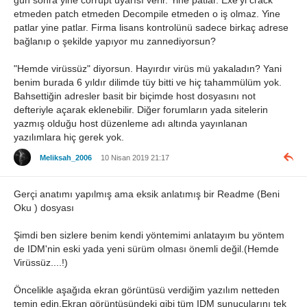
etmeden patch etmeden Decompile etmeden o iş olmaz. Yine
patlar yine patlar. Firma lisans kontrolünü sadece birkaç adrese
bağlanıp o şekilde yapıyor mu zannediyorsun?
"Hemde virüssüz" diyorsun. Hayırdır virüs mü yakaladın? Yani
benim burada 6 yıldır dilimde tüy bitti ve hiç tahammülüm yok.
Bahsettiğin adresler basit bir biçimde host dosyasını not
defteriyle açarak eklenebilir. Diğer forumların yada sitelerin
yazmış olduğu host düzenleme adı altında yayınlanan
yazılımlara hiç gerek yok.
Meliksah_2006
10 Nisan 2019 21:17
Gerçi anatımı yapılmış ama eksik anlatımış bir Readme (Beni
Oku ) dosyası
Şimdi ben sizlere benim kendi yöntemimi anlatayım bu yöntem
de IDM'nin eski yada yeni sürüm olması önemli değil.(Hemde
Virüssüz....!)
Öncelikle aşağıda ekran görüntüsü verdiğim yazılım netteden
temin edin.Ekran görüntüsündeki gibi tüm IDM sunucularını tek