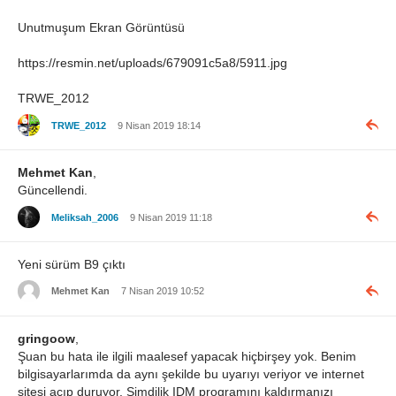
Unutmuşum Ekran Görüntüsü
https://resmin.net/uploads/679091c5a8/5911.jpg
TRWE_2012
TRWE_2012
9 Nisan 2019 18:14
Mehmet Kan
,
Güncellendi.
Meliksah_2006
9 Nisan 2019 11:18
Yeni sürüm B9 çıktı
Mehmet Kan
7 Nisan 2019 10:52
gringoow
,
Şuan bu hata ile ilgili maalesef yapacak hiçbirşey yok. Benim
bilgisayarlarımda da aynı şekilde bu uyarıyı veriyor ve internet
sitesi açıp duruyor. Şimdilik IDM programını kaldırmanızı