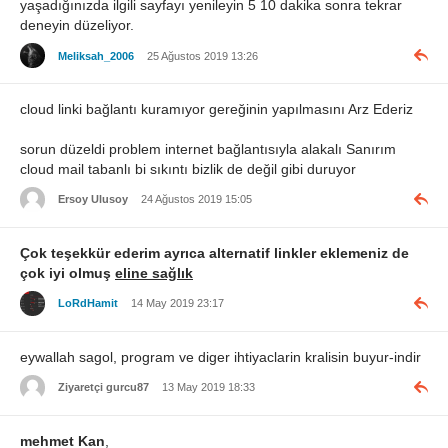
yaşadığınızda ilgili sayfayı yenileyin 5 10 dakika sonra tekrar
deneyin düzeliyor.
Meliksah_2006
25 Ağustos 2019 13:26
cloud linki bağlantı kuramıyor gereğinin yapılmasını Arz Ederiz
sorun düzeldi problem internet bağlantısıyla alakalı Sanırım
cloud mail tabanlı bi sıkıntı bizlik de değil gibi duruyor
Ersoy Ulusoy
24 Ağustos 2019 15:05
Çok teşekkür ederim ayrıca alternatif linkler eklemeniz de
çok iyi olmuş
eline sağlık
LoRdHamit
14 May 2019 23:17
eywallah sagol, program ve diger ihtiyaclarin kralisin buyur-indir
Ziyaretçi gurcu87
13 May 2019 18:33
mehmet Kan
,