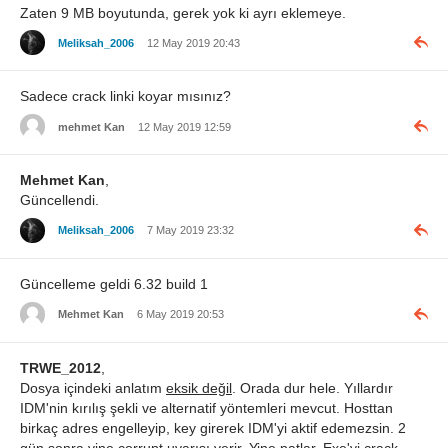
Zaten 9 MB boyutunda, gerek yok ki ayrı eklemeye.
Meliksah_2006
12 May 2019 20:43
Sadece crack linki koyar mısınız?
mehmet Kan
12 May 2019 12:59
Mehmet Kan
,
Güncellendi.
Meliksah_2006
7 May 2019 23:32
Güncelleme geldi 6.32 build 1
Mehmet Kan
6 May 2019 20:53
TRWE_2012
,
Dosya içindeki anlatım
eksik değil
. Orada dur hele. Yıllardır
IDM'nin kırılış şekli ve alternatif yöntemleri mevcut. Hosttan
birkaç adres engelleyip, key girerek IDM'yi aktif edemezsin. 2
gün sonra yine corrupt uyarısı verir. Yine patlar. Exe'yi crack