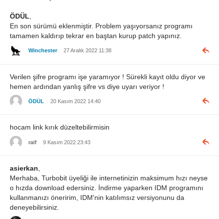
ÖDÜL
,
En son sürümü eklenmiştir. Problem yaşıyorsanız programı
tamamen kaldırıp tekrar en baştan kurup patch yapınız.
Winchester
27 Aralık 2022 11:38
Verilen şifre programı işe yaramıyor ! Sürekli kayıt oldu diyor ve
hemen ardından yanlış şifre vs diye uyarı veriyor !
ÖDÜL
20 Kasım 2022 14:40
hocam link kırık düzeltebilirmisin
raif
9 Kasım 2022 23:43
asierkan
,
Merhaba, Turbobit üyeliği ile internetinizin maksimum hızı neyse
o hızda download edersiniz. İndirme yaparken IDM programını
kullanmanızı öneririm, IDM'nin katılımsız versiyonunu da
deneyebilirsiniz.