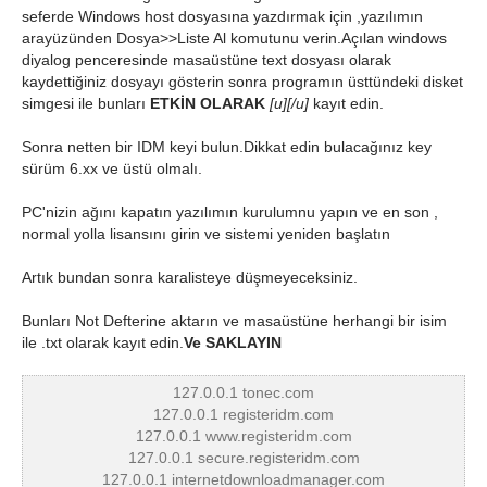
seferde Windows host dosyasına yazdırmak için ,yazılımın
arayüzünden Dosya>>Liste Al komutunu verin.Açılan windows
diyalog penceresinde masaüstüne text dosyası olarak
kaydettiğiniz dosyayı gösterin sonra programın üsttündeki disket
simgesi ile bunları
ETKİN OLARAK
[u][/u]
kayıt edin.
Sonra netten bir IDM keyi bulun.Dikkat edin bulacağınız key
sürüm 6.xx ve üstü olmalı.
PC'nizin ağını kapatın yazılımın kurulumnu yapın ve en son ,
normal yolla lisansını girin ve sistemi yeniden başlatın
Artık bundan sonra karalisteye düşmeyeceksiniz.
Bunları Not Defterine aktarın ve masaüstüne herhangi bir isim
ile .txt olarak kayıt edin.
Ve SAKLAYIN
127.0.0.1 tonec.com
127.0.0.1 registeridm.com
127.0.0.1 www.registeridm.com
127.0.0.1 secure.registeridm.com
127.0.0.1 internetdownloadmanager.com