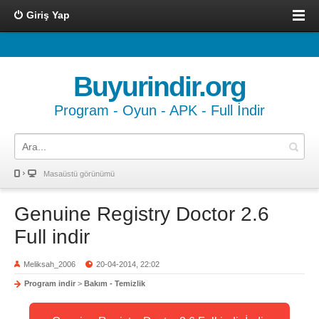
Giriş Yap
Buyurindir.org
Program - Oyun - APK - Full İndir
Masaüstü görünümü
Genuine Registry Doctor 2.6
Full indir
Meliksah_2006
20-04-2014, 22:02
Program indir
>
Bakım - Temizlik