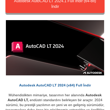
Autodesk AutoCAD LT 2024.1 Full İndir (64-bit)
İndir
Autodesk AutoCAD LT 2024 (x64) Full İndir
Mühendislikten mimariye, tasarımın her alanında
Autodesk
AutoCAD LT,
endüstri standardını belirleyen bir araçtır. 2024
sürümü, bu prestijli yazılımın en yeni ve en gelişmiş sürümüdür,
tasarımcılara daha önce hiç görülmemiş yetenekler ve özellikler